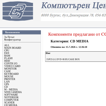
Компоненти
Компоненти предлагани от 
За Печат
Конфигуратор
Категория: CD MEDIA
ALL
Oбновена на:
15.7.2026 г. 12:36:18
MAIN BOARD
CPU
FAN
Име
RAM
FLASH
25PCS LG DVD+R/8X/CAKE BOX
HDD
CONTR I/O
VIDEO CARD
MONITOR
CASE
KEYBOARD
MOUSE
PRINTER
LAN
UPS
CD
M - MEDIA
WEB CAMERA
SOFTWARE
NOTEBOOK
COMPUTER
SCANER
CD MEDIA